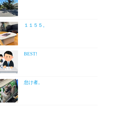
１１５５。
BEST!
怠け者。