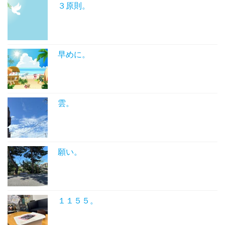
３原則。
早めに。
雲。
願い。
１１５５。