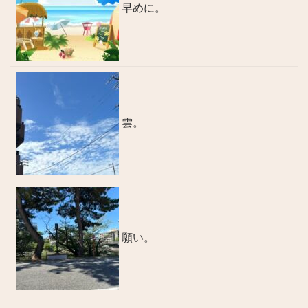
早めに。
雲。
願い。