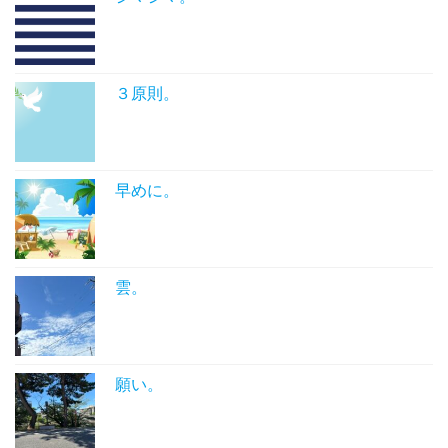
３原則。
早めに。
雲。
願い。