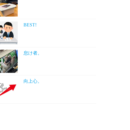
BEST!
怠け者。
向上心。