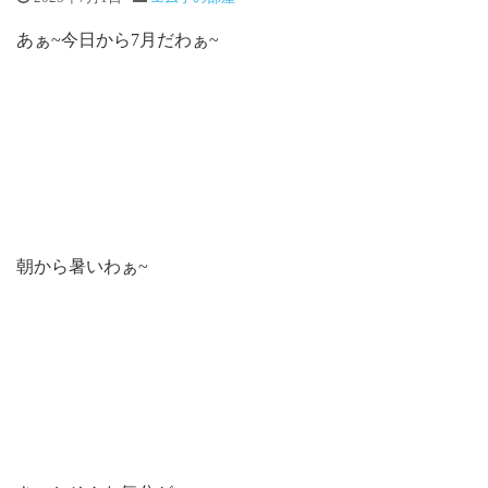
あぁ~今日から7月だわぁ~
朝から暑いわぁ~