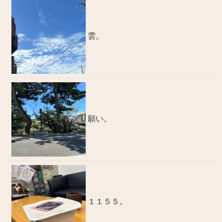
雲。
願い。
１１５５。