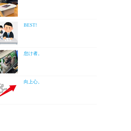
BEST!
怠け者。
向上心。