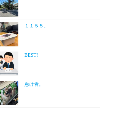
１１５５。
BEST!
怠け者。