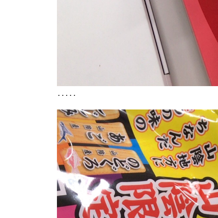
･････