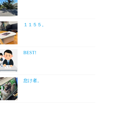
１１５５。
BEST!
怠け者。