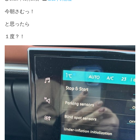
今朝さむっ！
と思ったら
１度？！