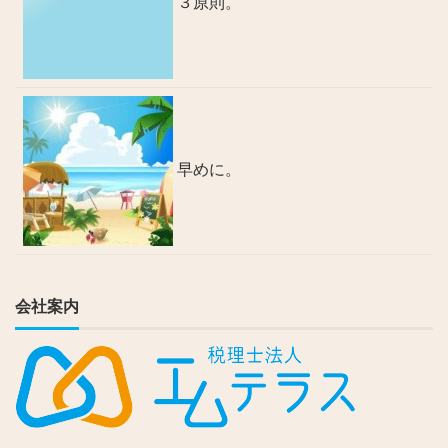
３原則。
早めに。
会社案内