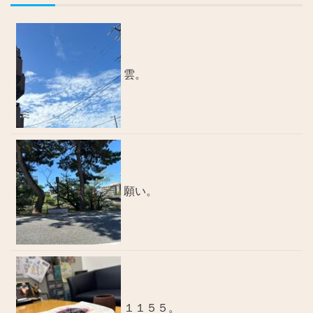
雲。
願い。
１１５５。