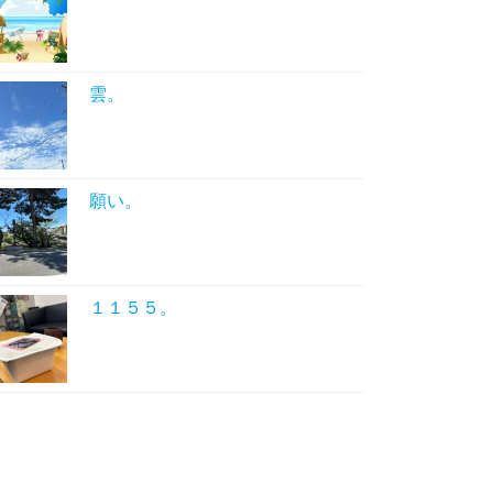
雲。
願い。
１１５５。