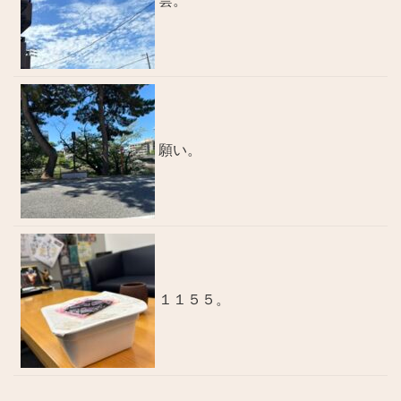
雲。
願い。
１１５５。