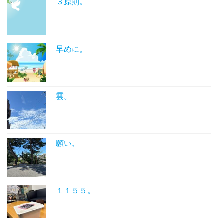
３原則。
早めに。
雲。
願い。
１１５５。