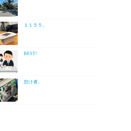
１１５５。
BEST!
怠け者。