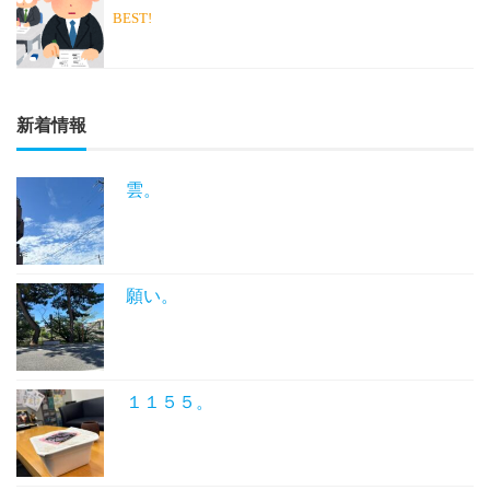
BEST!
新着情報
雲。
願い。
１１５５。