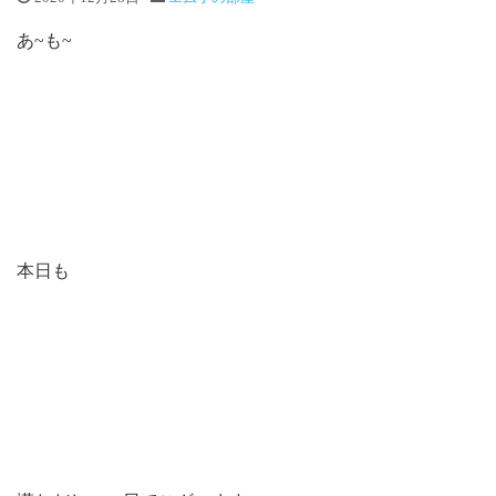
あ~も~
本日も