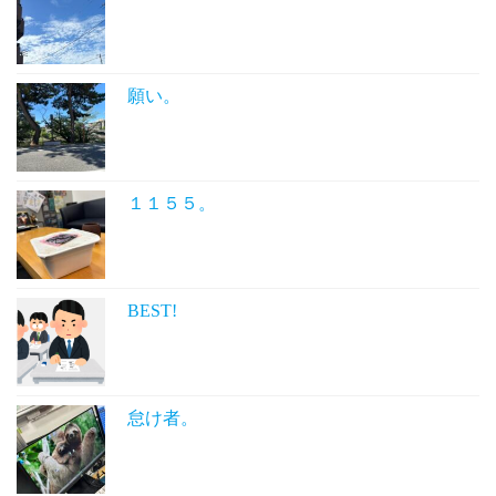
願い。
１１５５。
BEST!
怠け者。