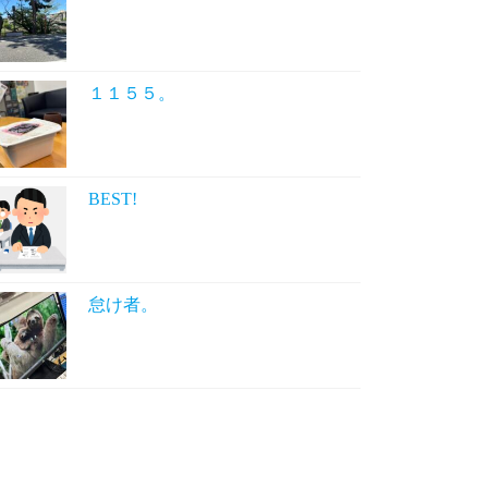
１１５５。
BEST!
怠け者。