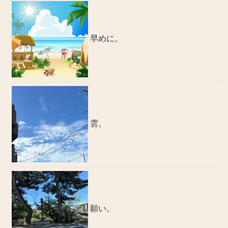
早めに。
雲。
願い。