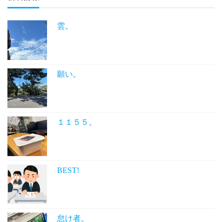
雲。
願い。
１１５５。
BEST!
怠け者。