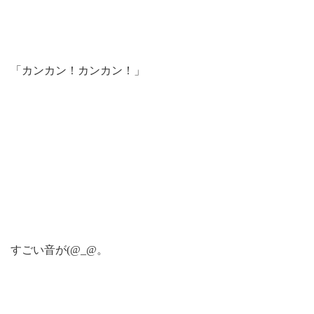
「カンカン！カンカン！」
すごい音が(@_@。