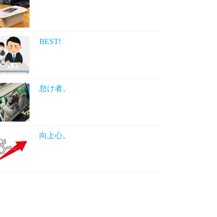
BEST!
怠け者。
向上心。