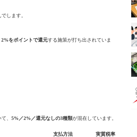
んでします。
or 2%をポイントで還元
する施策が打ち出されていま
いて、
5%／2%／還元なしの3種類
が混在しています。
支払方法
実質税率