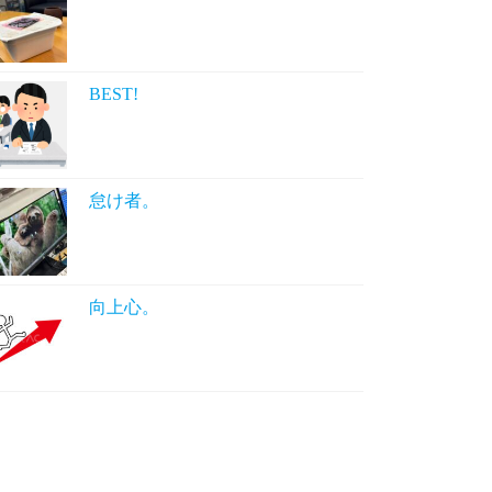
BEST!
怠け者。
向上心。