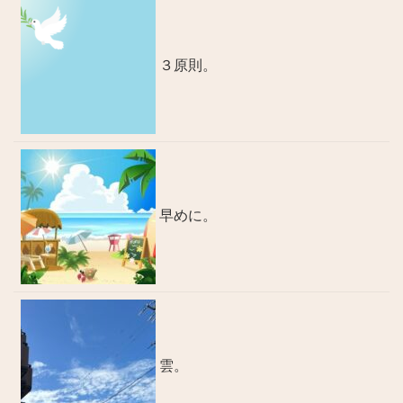
３原則。
早めに。
雲。