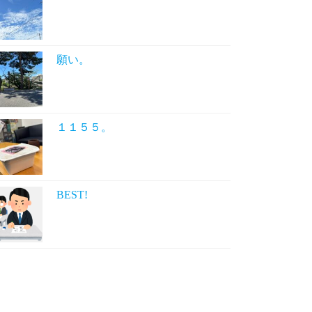
願い。
１１５５。
BEST!