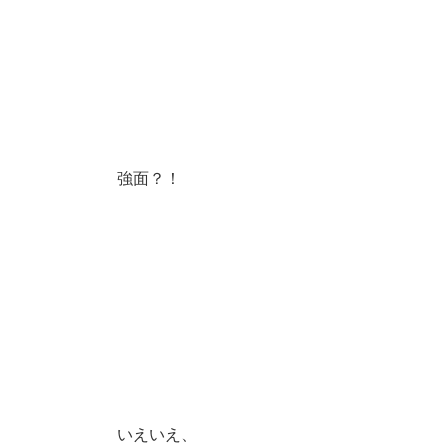
強面？！
いえいえ、