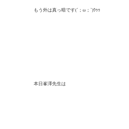
もう外は真っ暗です(´；ω；`)ｳｩｩ
本日峯澤先生は