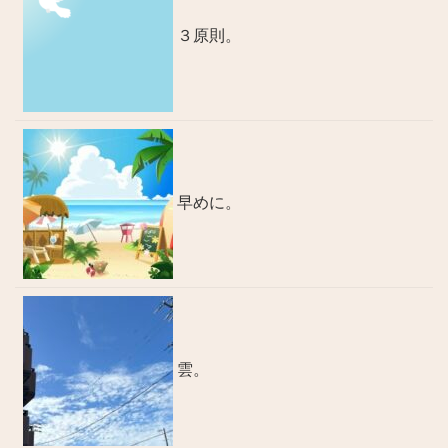
３原則。
早めに。
雲。