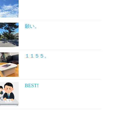
願い。
１１５５。
BEST!