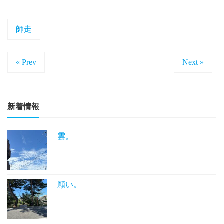
師走
« Prev
Next »
新着情報
雲。
願い。