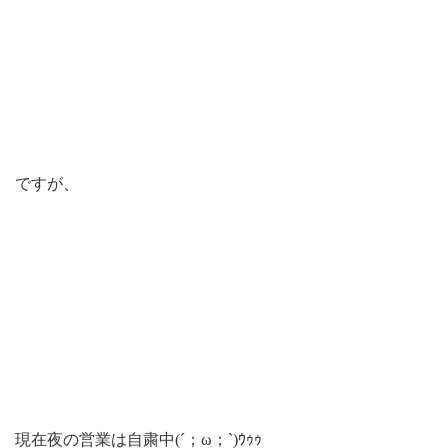
ですが、
現在夜の営業は自粛中(´；ω；`)ｳｩｩ