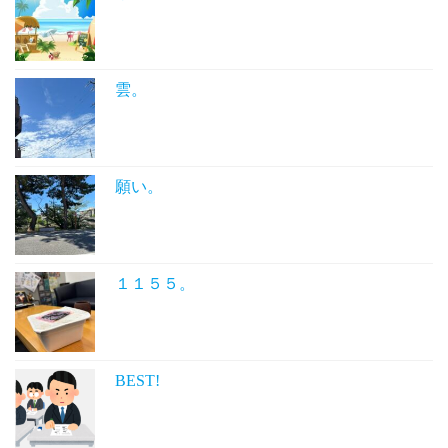
雲。
願い。
１１５５。
BEST!