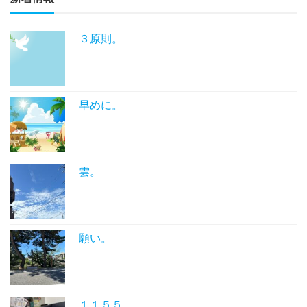
３原則。
早めに。
雲。
願い。
１１５５。