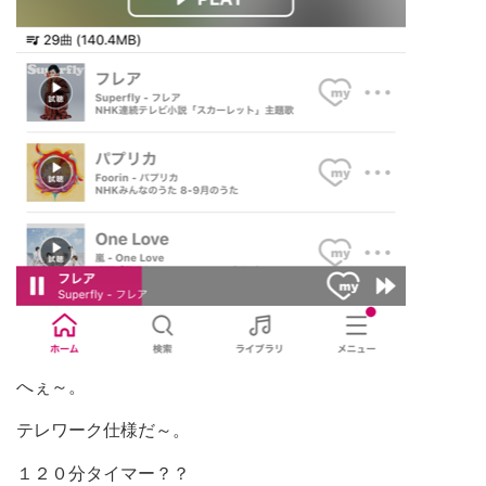
へぇ～。
テレワーク仕様だ～。
１２０分タイマー？？