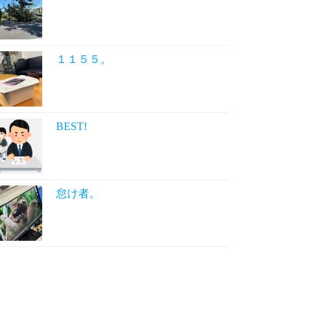
１１５５。
BEST!
怠け者。