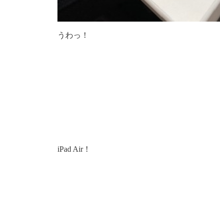
うわっ！
iPad Air！