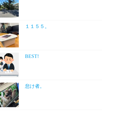
１１５５。
BEST!
怠け者。