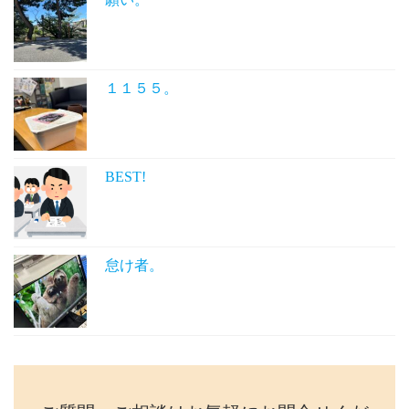
１１５５。
BEST!
怠け者。