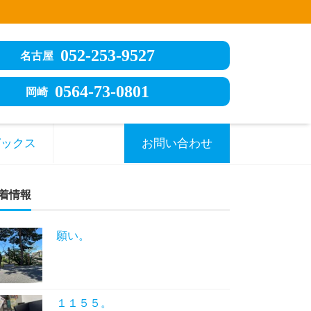
052-253-9527
名古屋
0564-73-0801
岡崎
ピックス
お問い合わせ
着情報
願い。
１１５５。