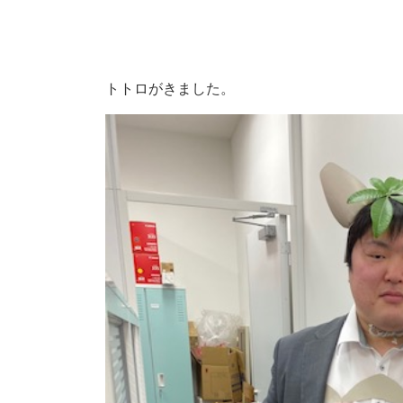
トトロがきました。