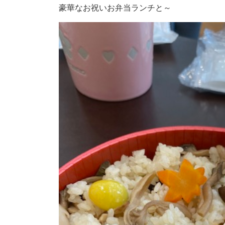
豪華なお祝いお弁当ランチと～