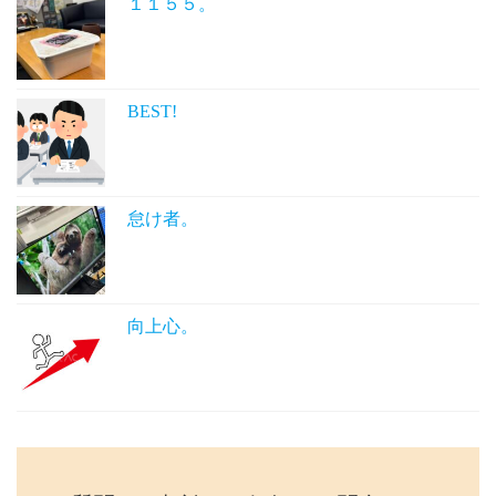
１１５５。
BEST!
怠け者。
向上心。