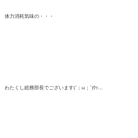
体力消耗気味の・・・
わたくし総務部長でございます(´；ω；`)ｳｯ…