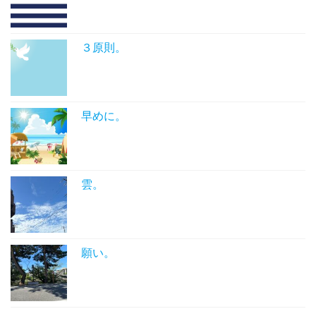
３原則。
早めに。
雲。
願い。