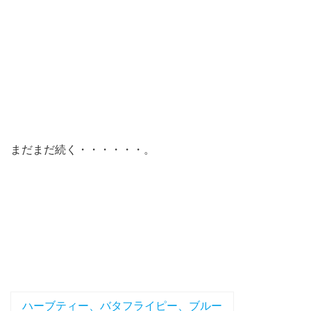
まだまだ続く・・・・・・。
ハーブティー、バタフライピー、ブルー