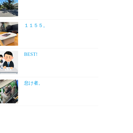
１１５５。
BEST!
怠け者。