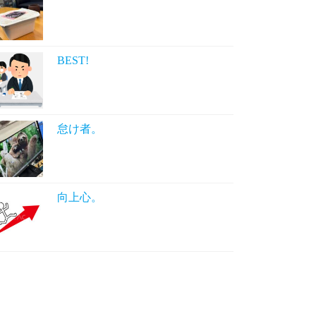
BEST!
怠け者。
向上心。