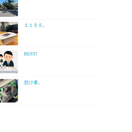
１１５５。
BEST!
怠け者。