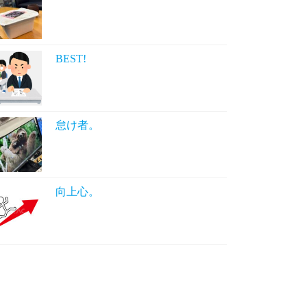
BEST!
怠け者。
向上心。