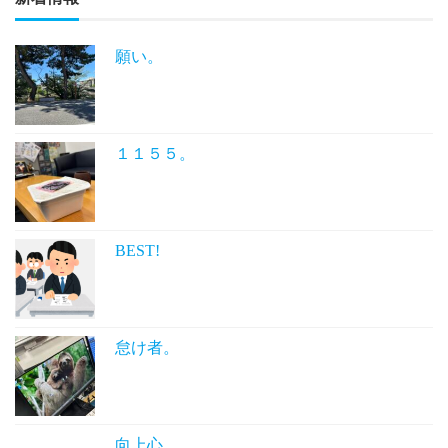
願い。
１１５５。
BEST!
怠け者。
向上心。