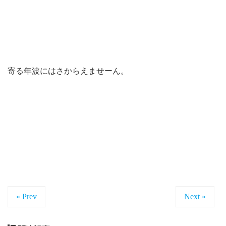
寄る年波にはさからえませーん。
« Prev
Next »