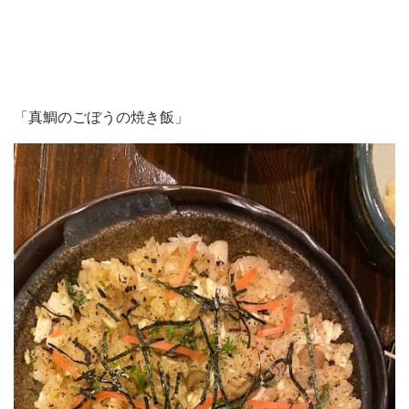
「真鯛のごぼうの焼き飯」