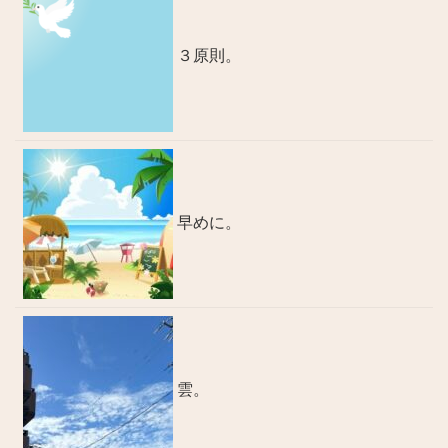
３原則。
早めに。
雲。