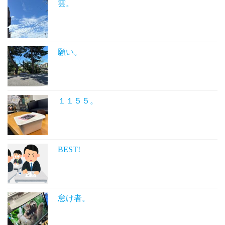
雲。
願い。
１１５５。
BEST!
怠け者。