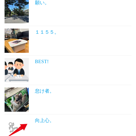
願い。
１１５５。
BEST!
怠け者。
向上心。