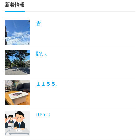
新着情報
雲。
願い。
１１５５。
BEST!