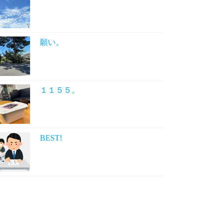
願い。
１１５５。
BEST!